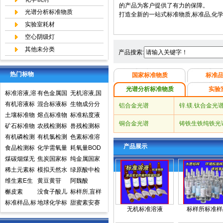
的产品为客户提供了有力的保障。
光谱分析标准物质
打造全新的一站式标准物质,标准品,化
实验室耗材
空心阴级灯
其他未分类
产品搜索:
热门标物
国家标准物质
标准
光谱分析标准物质
实验
标准溶液,溶
有色金属国
无机溶液,国
液标准物质,
有机溶液标
家标准物质
混合标液标
家标准物质
生物成分分
铝合金光谱
锌.镁.钛合金光
国家标准物
准物质中国
土壤标准物
中心,国家标
准物质
熔点标准物
网,国家标准
析标准物质
标准粘度液
铜合金光谱
铸铁生铁纯铁光
质网
计量院标准
质
矿石标准物
准物质网
质
农残检测标
物质中心
兽残检测标
物质中心
质
有机磷检测
准样品,标准
有机氯检测
准样品,标准
色素标准溶
产品展示
标准样品,标
食品检测标
溶液,标准物
标准样品标
化学需氧量
溶液,标准物
液标准物质
耗氧量BOD
准溶液,标准
准物质标准
煤碳烟煤无
质
准溶液标准
COD标准溶
焦炭国家标
质
食品检测
5标准溶液
纯金属国家
物质
样品标准溶
烟煤国家标
稀土元素标
物质
液标准物质
准物质国家
模拟天然水
标准物质标
实物标准样
绿原酸中检
液
准物质国家
准物质标准
维生素E生
标样环境标
标准样品
标准溶液
黄豆黄苷
样环境标准
品
所标准品对
阿魏酸
标准样品
样品
育酚标准品
槲皮素
准样品
没食子酸儿
样品
照品高效液
标样所,盲样
对照品中检
标准样品,标
茶素
地球化学标
相色谱HPL
甜蜜素安赛
无机标准溶液
标样所标准样
所
样,质控样
准物质矿石
C
蜜(乙酰磺胺