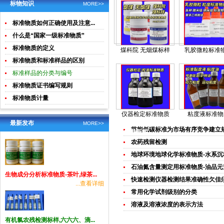
土壤生物成
酸钾)标准溶
标物知识
MORE>>
分分析
液食品检测
标准物质如何正确使用及注意...
标准物质
什么是“国家一级标准物质”
标准物质的定义
煤科院 无烟煤标样
乳胶微粒标准
标准物质和标准样品的区别
标准样品的分类与编号
标准物质证书编写规则
标准物质计量
仪器检定标准物质
粘度液标准物
最新发布
MORE>>
节能低碳标准为市场有序竞争建立
行业新闻
农药残留检测
地球环境地球化学标准物质-水系沉积
石油氮含量测定用标准物质-油品元素
生物成分分析标准物质-茶叶,绿茶...
快速检测仪器检测结果准确性欠佳须提
...查看详细
常用化学试剂级别的分类
溶液及溶液浓度的表示方法
有机氯农残检测标样,六六六、滴...