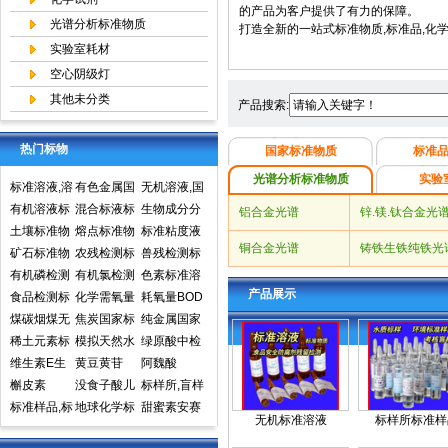
的产品为客户提供了有力的保障。
光谱分析标准物质
打造全新的一站式标准物质,标准品,化
实验室耗材
空心阴级灯
其他未分类
产品搜索:
热门标物
国家标准物质
标准
光谱分析标准物质
实验
标准溶液,溶
有色金属国
无机溶液,国
液标准物质,
有机溶液标
家标准物质
混合标液标
家标准物质
生物成分分
铝合金光谱
锌.镁.钛合金光
国家标准物
准物质中国
土壤标准物
中心,国家标
准物质
熔点标准物
网,国家标准
析标准物质
标准粘度液
铜合金光谱
铸铁生铁纯铁光
质网
计量院标准
质
矿石标准物
准物质网
质
农残检测标
物质中心
兽残检测标
物质中心
质
有机磷检测
准样品,标准
有机氯检测
准样品,标准
色素标准溶
产品展示
标准样品,标
食品检测标
溶液,标准物
标准样品标
化学需氧量
溶液,标准物
液标准物质
耗氧量BOD
准溶液,标准
准物质标准
煤碳烟煤无
质
准溶液标准
COD标准溶
焦炭国家标
质
食品检测
5标准溶液
纯金属国家
物质
样品标准溶
烟煤国家标
稀土元素标
物质
液标准物质
准物质国家
模拟天然水
标准物质标
实物标准样
绿原酸中检
液
准物质国家
准物质标准
维生素E生
标样环境标
标准样品
标准溶液
黄豆黄苷
样环境标准
品
所标准品对
阿魏酸
标准样品
样品
育酚标准品
槲皮素
准样品
没食子酸儿
样品
照品高效液
标样所,盲样
对照品中检
标准样品,标
茶素
地球化学标
相色谱HPL
甜蜜素安赛
无机标准溶液
标样所标准样
所
样,质控样
准物质矿石
C
蜜(乙酰磺胺