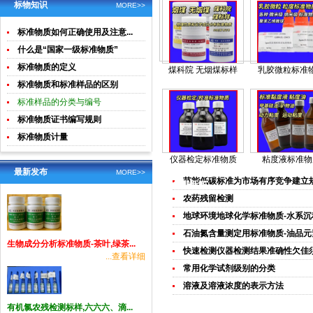
土壤生物成
酸钾)标准溶
标物知识
MORE>>
分分析
液食品检测
标准物质如何正确使用及注意...
标准物质
什么是“国家一级标准物质”
标准物质的定义
煤科院 无烟煤标样
乳胶微粒标准
标准物质和标准样品的区别
标准样品的分类与编号
标准物质证书编写规则
标准物质计量
仪器检定标准物质
粘度液标准物
最新发布
MORE>>
节能低碳标准为市场有序竞争建立
行业新闻
农药残留检测
地球环境地球化学标准物质-水系沉积
石油氮含量测定用标准物质-油品元素
生物成分分析标准物质-茶叶,绿茶...
快速检测仪器检测结果准确性欠佳须提
...查看详细
常用化学试剂级别的分类
溶液及溶液浓度的表示方法
有机氯农残检测标样,六六六、滴...