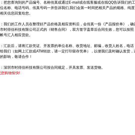
把您查询到的产品编号、名称传真或通过E-mail或在线客服或在线QQ告诉我们的
位名称、电话号码、传真号码一并告诉我们,我们会第一时间把相关产品的规格、纯
相关信息回复给您。
：我们的工作人员在整理好产品价格及相应资料后，会传真一份《产品报价单》，确
圳市时得佳科技有限公司正式的《销售合同》，双方签字盖章后合同生效，您可以按照
帐号汇入相应货款。
：汇款后，请将汇款凭证、开发票的单位名称、收货地址、邮编，收货人姓名，电话
给我们（如网上汇款或ATM转款，请一定打印留存凭单），以便我们及时确认发货，
的影响，敬请合作！
：深圳市时得佳科技有限公司按合同规定，开具发票、发送货物。
您购物愉快!