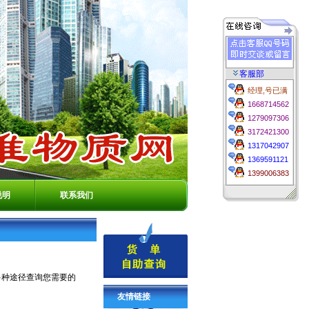
客服部
经理,号已满
1668714562
1279097306
3172421300
1317042907
1369591121
1399006383
说明
联系我们
多种途径查询您需要的
友情链接