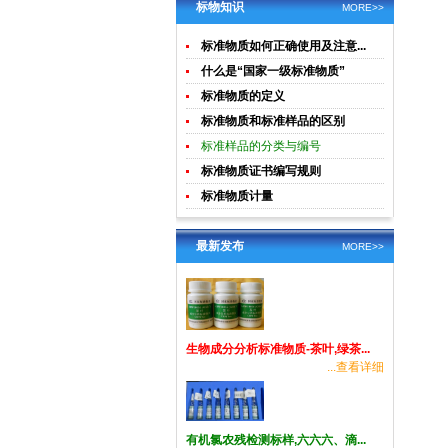
土壤生物成
酸钾)标准溶
标物知识
MORE>>
分分析
液食品检测
标准物质如何正确使用及注意...
标准物质
什么是“国家一级标准物质”
标准物质的定义
标准物质和标准样品的区别
标准样品的分类与编号
标准物质证书编写规则
标准物质计量
最新发布
MORE>>
生物成分分析标准物质-茶叶,绿茶...
...查看详细
有机氯农残检测标样,六六六、滴...