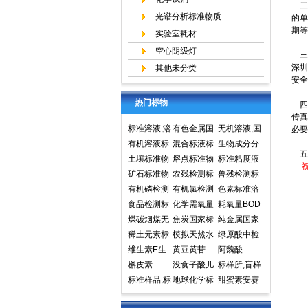
二：
光谱分析标准物质
的单
期等
实验室耗材
空心阴级灯
三
深
其他未分类
安全
热门标物
四
传真
标准溶液,溶
有色金属国
无机溶液,国
必要
液标准物质,
有机溶液标
家标准物质
混合标液标
家标准物质
生物成分分
五
国家标准物
准物质中国
土壤标准物
中心,国家标
准物质
熔点标准物
网,国家标准
析标准物质
标准粘度液
祝
质网
计量院标准
质
矿石标准物
准物质网
质
农残检测标
物质中心
兽残检测标
物质中心
质
有机磷检测
准样品,标准
有机氯检测
准样品,标准
色素标准溶
标准样品,标
食品检测标
溶液,标准物
标准样品标
化学需氧量
溶液,标准物
液标准物质
耗氧量BOD
准溶液,标准
准物质标准
煤碳烟煤无
质
准溶液标准
COD标准溶
焦炭国家标
质
食品检测
5标准溶液
纯金属国家
物质
样品标准溶
烟煤国家标
稀土元素标
物质
液标准物质
准物质国家
模拟天然水
标准物质标
实物标准样
绿原酸中检
液
准物质国家
准物质标准
维生素E生
标样环境标
标准样品
标准溶液
黄豆黄苷
样环境标准
品
所标准品对
阿魏酸
标准样品
样品
育酚标准品
槲皮素
准样品
没食子酸儿
样品
照品高效液
标样所,盲样
对照品中检
标准样品,标
茶素
地球化学标
相色谱HPL
甜蜜素安赛
所
样,质控样
准物质矿石
C
蜜(乙酰磺胺