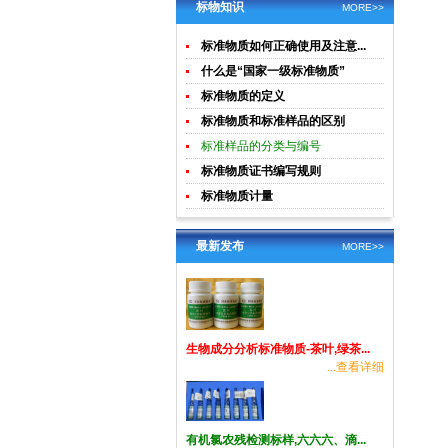
土壤生物成
酸钾)标准溶
标物知识
MORE>>
分分析
液食品检测
标准物质如何正确使用及注意...
标准物质
什么是“国家一级标准物质”
标准物质的定义
标准物质和标准样品的区别
标准样品的分类与编号
标准物质证书编写规则
标准物质计量
最新发布
MORE>>
生物成分分析标准物质-茶叶,绿茶...
...查看详细
有机氯农残检测标样,六六六、滴...