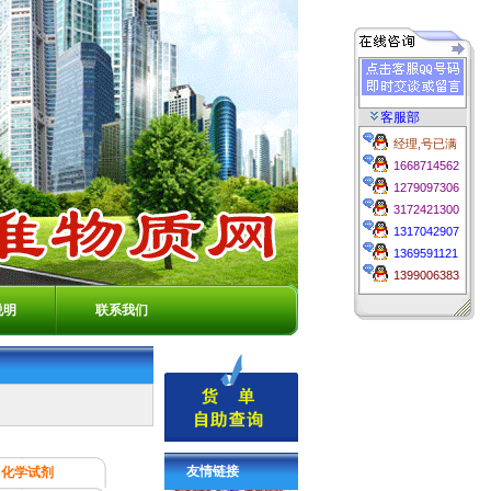
客服部
经理,号已满
1668714562
1279097306
3172421300
1317042907
1369591121
1399006383
说明
联系我们
友情链接
化学试剂