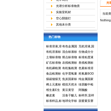
光
光谱分析标准物质
实验室耗材
当前
空心阴级灯
Nothing
其他未分类
热门标物
标准溶液,溶
有色金属国
无机溶液,国
液标准物质,
有机溶液标
家标准物质
混合标液标
家标准物质
生物成分分
国家标准物
准物质中国
土壤标准物
中心,国家标
准物质
熔点标准物
网,国家标准
析标准物质
标准粘度液
质网
计量院标准
质
矿石标准物
准物质网
质
农残检测标
物质中心
兽残检测标
物质中心
质
有机磷检测
准样品,标准
有机氯检测
准样品,标准
色素标准溶
标准样品,标
食品检测标
溶液,标准物
标准样品标
化学需氧量
溶液,标准物
液标准物质
耗氧量BOD
准溶液,标准
准物质标准
煤碳烟煤无
质
准溶液标准
COD标准溶
焦炭国家标
质
食品检测
5标准溶液
纯金属国家
物质
样品标准溶
烟煤国家标
稀土元素标
物质
液标准物质
准物质国家
模拟天然水
标准物质标
实物标准样
绿原酸中检
液
准物质国家
准物质标准
维生素E生
标样环境标
标准样品
标准溶液
黄豆黄苷
样环境标准
品
所标准品对
阿魏酸
标准样品
样品
育酚标准品
槲皮素
准样品
没食子酸儿
样品
照品高效液
标样所,盲样
对照品中检
标准样品,标
茶素
地球化学标
相色谱HPL
甜蜜素安赛
所
样,质控样
准物质矿石
C
蜜(乙酰磺胺