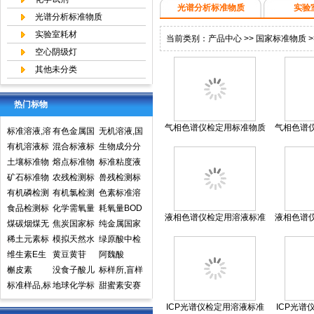
光谱分析标准物质
实验
光谱分析标准物质
实验室耗材
当前类别：
产品中心
>>
国家标准物质
>
空心阴级灯
其他未分类
热门标物
气相色谱仪检定用标准物质
气相色谱
标准溶液,溶
有色金属国
无机溶液,国
（苯-甲 苯溶液）0.5～5.0
（正十六烷
液标准物质,
有机溶液标
家标准物质
混合标液标
家标准物质
生物成分分
mg/mL
00～1
国家标准物
准物质中国
土壤标准物
中心,国家标
准物质
熔点标准物
网,国家标准
析标准物质
标准粘度液
质网
计量院标准
质
矿石标准物
准物质网
质
农残检测标
物质中心
兽残检测标
物质中心
质
有机磷检测
准样品,标准
有机氯检测
准样品,标准
色素标准溶
标准样品,标
食品检测标
溶液,标准物
标准样品标
化学需氧量
溶液,标准物
液标准物质
耗氧量BOD
液相色谱仪检定用溶液标准
液相色谱
准溶液,标准
准物质标准
煤碳烟煤无
质
准溶液标准
COD标准溶
焦炭国家标
质
食品检测
5标准溶液
纯金属国家
物质（萘-甲醇溶液）1.00X
物质（萘-
物质
样品标准溶
烟煤国家标
稀土元素标
物质
液标准物质
准物质国家
模拟天然水
标准物质标
实物标准样
绿原酸中检
10-4 g/mL
1
液
准物质国家
准物质标准
维生素E生
标样环境标
标准样品
标准溶液
黄豆黄苷
样环境标准
品
所标准品对
阿魏酸
标准样品
样品
育酚标准品
槲皮素
准样品
没食子酸儿
样品
照品高效液
标样所,盲样
对照品中检
标准样品,标
茶素
地球化学标
相色谱HPL
甜蜜素安赛
所
样,质控样
准物质矿石
C
蜜(乙酰磺胺
ICP光谱仪检定用溶液标准
ICP光谱