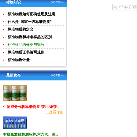
土壤生物成
酸钾)标准溶
标物知识
物质
MORE>>
共105条/分9
分分析
液食品检测
标准物质如何正确使用及注意...
标准物质
什么是“国家一级标准物质”
标准物质的定义
标准物质和标准样品的区别
标准样品的分类与编号
标准物质证书编写规则
标准物质计量
最新发布
MORE>>
生物成分分析标准物质-茶叶,绿茶...
...查看详细
有机氯农残检测标样,六六六、滴...