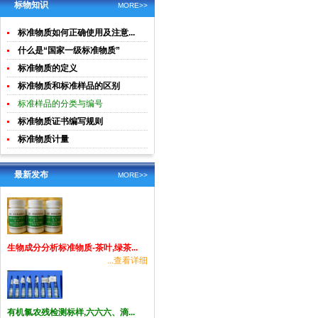
土壤生物成
酸钾)标准溶
标物知识
MORE>>
分分析
液食品检测
标准物质如何正确使用及注意...
标准物质
什么是“国家一级标准物质”
标准物质的定义
标准物质和标准样品的区别
标准样品的分类与编号
标准物质证书编写规则
标准物质计量
最新发布
MORE>>
生物成分分析标准物质-茶叶,绿茶...
...查看详细
有机氯农残检测标样,六六六、滴...