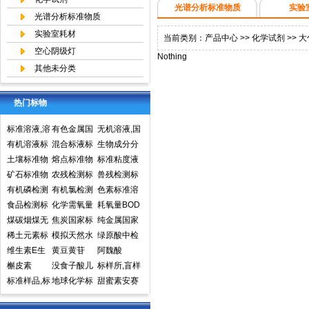
光谱分析标准物质
实验
光谱分析标准物质
实验室耗材
当前类别：
产品中心
>>
化学试剂
>>
大
空心阴级灯
Nothing
其他未分类
热门标物
标准溶液,溶
有色金属国
无机溶液,国
液标准物质,
有机溶液标
家标准物质
混合标液标
家标准物质
生物成分分
国家标准物
准物质中国
土壤标准物
中心,国家标
准物质
熔点标准物
网,国家标准
析标准物质
标准粘度液
质网
计量院标准
质
矿石标准物
准物质网
质
农残检测标
物质中心
兽残检测标
物质中心
质
有机磷检测
准样品,标准
有机氯检测
准样品,标准
色素标准溶
标准样品,标
食品检测标
溶液,标准物
标准样品标
化学需氧量
溶液,标准物
液标准物质
耗氧量BOD
准溶液,标准
准物质标准
煤碳烟煤无
质
准溶液标准
COD标准溶
焦炭国家标
质
食品检测
5标准溶液
纯金属国家
物质
样品标准溶
烟煤国家标
稀土元素标
物质
液标准物质
准物质国家
模拟天然水
标准物质标
实物标准样
绿原酸中检
液
准物质国家
准物质标准
维生素E生
标样环境标
标准样品
标准溶液
黄豆黄苷
样环境标准
品
所标准品对
阿魏酸
标准样品
样品
育酚标准品
槲皮素
准样品
没食子酸儿
样品
照品高效液
标样所,盲样
对照品中检
标准样品,标
茶素
地球化学标
相色谱HPL
甜蜜素安赛
所
样,质控样
准物质矿石
C
蜜(乙酰磺胺