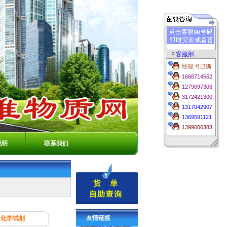
客服部
经理,号已满
1668714562
1279097306
3172421300
1317042907
1369591121
1399006383
说明
联系我们
友情链接
化学试剂