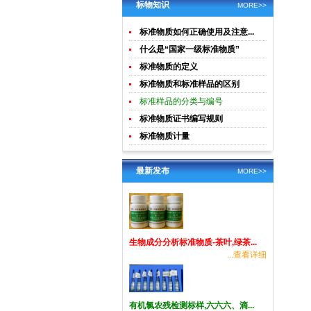
土壤生物成
酸钾)标准溶
标物知识
MORE>>
分分析
液食品检测
标准物质如何正确使用及注意...
标准物质
什么是“国家一级标准物质”
标准物质的定义
标准物质和标准样品的区别
标准样品的分类与编号
标准物质证书编写规则
标准物质计量
最新发布
MORE>>
生物成分分析标准物质-茶叶,绿茶...
...查看详细
有机氯农残检测标样,六六六、滴...