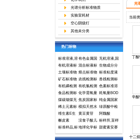
光
光谱分析标准物质
实验室耗材
当前
空心阴级灯
其他未分类
热门标物
丁酸
标准溶液,溶
有色金属国
无机溶液,国
液标准物质,
有机溶液标
家标准物质
混合标液标
家标准物质
生物成分分
国家标准物
准物质中国
土壤标准物
中心,国家标
准物质
熔点标准物
网,国家标准
析标准物质
标准粘度液
质网
计量院标准
质
矿石标准物
准物质网
质
农残检测标
物质中心
兽残检测标
物质中心
质
有机磷检测
准样品,标准
有机氯检测
准样品,标准
色素标准溶
标准样品,标
食品检测标
溶液,标准物
标准样品标
化学需氧量
溶液,标准物
液标准物质
耗氧量BOD
辛酸
准溶液,标准
准物质标准
煤碳烟煤无
质
准溶液标准
COD标准溶
焦炭国家标
质
食品检测
5标准溶液
纯金属国家
物质
样品标准溶
烟煤国家标
稀土元素标
物质
液标准物质
准物质国家
模拟天然水
标准物质标
实物标准样
绿原酸中检
液
准物质国家
准物质标准
维生素E生
标样环境标
标准样品
标准溶液
黄豆黄苷
样环境标准
品
所标准品对
阿魏酸
标准样品
样品
育酚标准品
槲皮素
准样品
没食子酸儿
样品
照品高效液
标样所,盲样
对照品中检
标准样品,标
茶素
地球化学标
相色谱HPL
甜蜜素安赛
所
样,质控样
准物质矿石
C
蜜(乙酰磺胺
十二烷酸