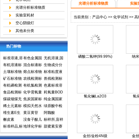
光谱分析标准物质
实验
光谱分析标准物质
实验室耗材
当前类别：
产品中心
>>
化学试剂
>>
高
空心阴级灯
其他未分类
热门标物
磷酸二氢钾(99.99%)
纳米
标准溶液,溶
有色金属国
无机溶液,国
液标准物质,
有机溶液标
家标准物质
混合标液标
家标准物质
生物成分分
国家标准物
准物质中国
土壤标准物
中心,国家标
准物质
熔点标准物
网,国家标准
析标准物质
标准粘度液
质网
计量院标准
质
矿石标准物
准物质网
质
农残检测标
物质中心
兽残检测标
物质中心
质
有机磷检测
准样品,标准
有机氯检测
准样品,标准
色素标准溶
标准样品,标
食品检测标
溶液,标准物
标准样品标
化学需氧量
溶液,标准物
液标准物质
耗氧量BOD
氧化镧La2O3
氧化
准溶液,标准
准物质标准
煤碳烟煤无
质
准溶液标准
COD标准溶
焦炭国家标
质
食品检测
5标准溶液
纯金属国家
物质
样品标准溶
烟煤国家标
稀土元素标
物质
液标准物质
准物质国家
模拟天然水
标准物质标
实物标准样
绿原酸中检
液
准物质国家
准物质标准
维生素E生
标样环境标
标准样品
标准溶液
黄豆黄苷
样环境标准
品
所标准品对
阿魏酸
标准样品
样品
育酚标准品
槲皮素
准样品
没食子酸儿
样品
照品高效液
标样所,盲样
对照品中检
标准样品,标
茶素
地球化学标
相色谱HPL
甜蜜素安赛
所
样,质控样
准物质矿石
C
蜜(乙酰磺胺
金丝/金粉4N级
金丝