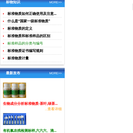
土壤生物成
酸钾)标准溶
标物知识
MORE>>
分分析
液食品检测
标准物质如何正确使用及注意...
标准物质
什么是“国家一级标准物质”
标准物质的定义
标准物质和标准样品的区别
标准样品的分类与编号
标准物质证书编写规则
标准物质计量
最新发布
MORE>>
生物成分分析标准物质-茶叶,绿茶...
...查看详细
有机氯农残检测标样,六六六、滴...