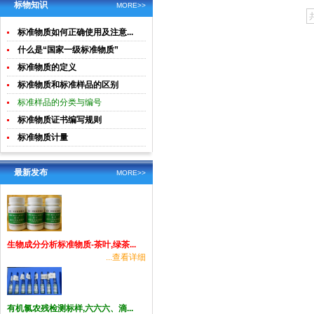
土壤生物成
酸钾)标准溶
标物知识
MORE>>
分分析
液食品检测
标准物质如何正确使用及注意...
标准物质
什么是“国家一级标准物质”
标准物质的定义
标准物质和标准样品的区别
标准样品的分类与编号
标准物质证书编写规则
标准物质计量
最新发布
MORE>>
生物成分分析标准物质-茶叶,绿茶...
...查看详细
有机氯农残检测标样,六六六、滴...