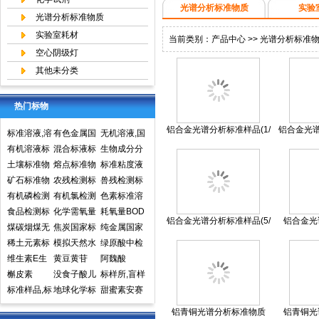
光谱分析标准物质
实验
光谱分析标准物质
实验室耗材
当前类别：
产品中心
>>
光谱分析标准
空心阴级灯
其他未分类
热门标物
铝合金光谱分析标准样品(1/
铝合金光谱
标准溶液,溶
有色金属国
无机溶液,国
5)牌号:6063
5)
液标准物质,
有机溶液标
家标准物质
混合标液标
家标准物质
生物成分分
国家标准物
准物质中国
土壤标准物
中心,国家标
准物质
熔点标准物
网,国家标准
析标准物质
标准粘度液
质网
计量院标准
质
矿石标准物
准物质网
质
农残检测标
物质中心
兽残检测标
物质中心
质
有机磷检测
准样品,标准
有机氯检测
准样品,标准
色素标准溶
标准样品,标
食品检测标
溶液,标准物
标准样品标
化学需氧量
溶液,标准物
液标准物质
耗氧量BOD
铝合金光谱分析标准样品(5/
铝合金光
准溶液,标准
准物质标准
煤碳烟煤无
质
准溶液标准
COD标准溶
焦炭国家标
质
食品检测
5标准溶液
纯金属国家
5)牌号:6063
物质
样品标准溶
烟煤国家标
稀土元素标
物质
液标准物质
准物质国家
模拟天然水
标准物质标
实物标准样
绿原酸中检
液
准物质国家
准物质标准
维生素E生
标样环境标
标准样品
标准溶液
黄豆黄苷
样环境标准
品
所标准品对
阿魏酸
标准样品
样品
育酚标准品
槲皮素
准样品
没食子酸儿
样品
照品高效液
标样所,盲样
对照品中检
标准样品,标
茶素
地球化学标
相色谱HPL
甜蜜素安赛
所
样,质控样
准物质矿石
C
蜜(乙酰磺胺
铝青铜光谱分析标准物质
铝青铜光